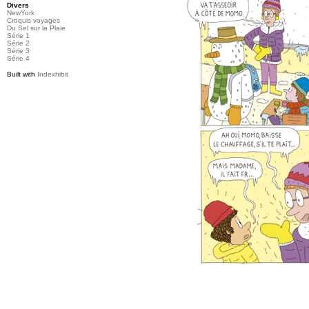
Divers
NewYork
Croquis voyages
Du Sel sur la Plaie
Série 1
Série 2
Série 3
Série 4
Built with
Indexhibit