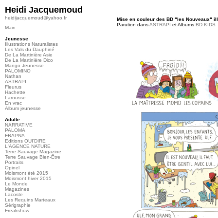
Heidi Jacquemoud
heidijacquemoud@yahoo.fr
Mise en couleur des BD "les Nouveaux" il
Parution dans
ASTRAPI
et Albums
BD KIDS
Main
Jeunesse
Illustrations Naturalistes
Les Vals du Dauphiné
De La Martinière Asie
De La Martinière Dico
Mango Jeunesse
PALOMINO
Nathan
ASTRAPI
Fleurus
Hachette
Larousse
En vrac
Album jeunesse
Adulte
NARRATIVE
PALOMA
FRAPNA
Editions OUI'DIRE
L'AGENCE NATURE
Terre Sauvage Magazine
Terre Sauvage Bien-Être
Portraits
Opinel
Moismont été 2015
Moismont hiver 2015
Le Monde
Magazines
Lacoste
Les Requins Marteaux
Sérigraphie
Freakshow